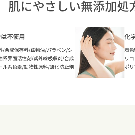
肌にやさしい無添加処
分は不使用
化
料/合成保存料/鉱物油/パラベン/シ
着色
油系界面活性剤/紫外線吸収剤/合成
リコ
ール系色素/動物性原料/酸化防止剤
ポリ