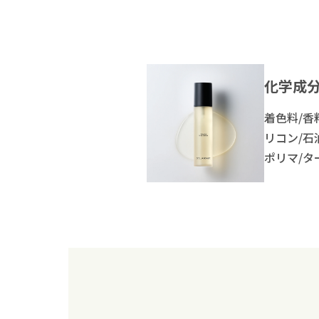
化学成
着色料/香
リコン/石
ポリマ/タ