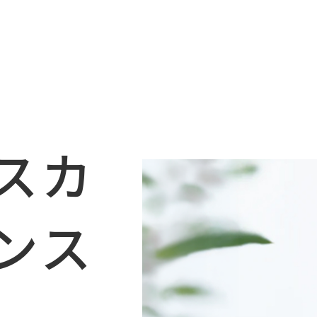
スカ
ンス