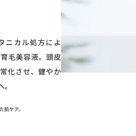
。
タニカル処方によ
の育毛美容液。頭皮
正常化させ、健やか
へ。
じた肌ケア。